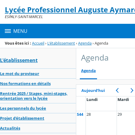
Panneau de gestion des cookies
Lycée Professionnel Auguste Aymar
Menu de la rubrique
Contenu
ESPALY-SAINT-MARCEL
MENU
Vous êtes ici :
Accueil
›
L'établissement
›
Agenda
›
Agenda
Agenda
L'établissement
Agenda
Le mot du proviseur
Nos formations en détails
Aujourd’hui
Rentrée 2025 / Stages, mini-stages,
orientation vers le lycée
Lundi
Mardi
Les personnels du lycée
S44
28
29
Projet d'établissement
Actualités