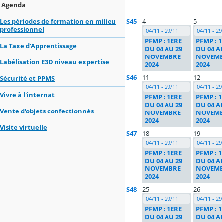
Agenda
S45
4
5
Les périodes de formation en milieu
professionnel
04/11 - 29/11
04/11 - 29
PFMP : 1ERE
PFMP : 
La Taxe d'Apprentissage
DU 04 AU 29
DU 04 A
NOVEMBRE
NOVEM
Labélisation E3D niveau expertise
2024
2024
S46
11
12
Sécurité et PPMS
04/11 - 29/11
04/11 - 29
Vivre à l'internat
PFMP : 1ERE
PFMP : 
DU 04 AU 29
DU 04 A
Vente d'objets confectionnés
NOVEMBRE
NOVEM
2024
2024
Visite virtuelle
S47
18
19
04/11 - 29/11
04/11 - 29
PFMP : 1ERE
PFMP : 
DU 04 AU 29
DU 04 A
NOVEMBRE
NOVEM
2024
2024
S48
25
26
04/11 - 29/11
04/11 - 29
PFMP : 1ERE
PFMP : 
DU 04 AU 29
DU 04 A