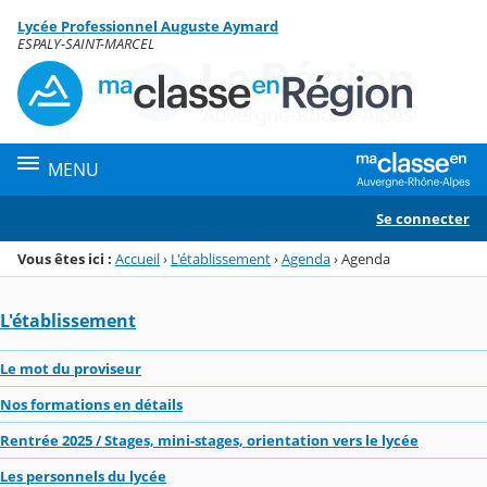
Panneau de gestion des cookies
Lycée Professionnel Auguste Aymard
Menu de la rubrique
Contenu
ESPALY-SAINT-MARCEL
MENU
Se connecter
Vous êtes ici :
Accueil
›
L'établissement
›
Agenda
›
Agenda
L'établissement
Le mot du proviseur
Nos formations en détails
Rentrée 2025 / Stages, mini-stages, orientation vers le lycée
Les personnels du lycée