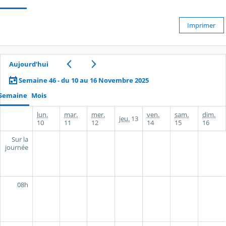
Imprimer
Aujourd’hui
Semaine 46 - du 10 au 16 Novembre 2025
Semaine
Mois
lun.
mar.
mer.
ven.
sam.
dim.
jeu.
13
10
11
12
14
15
16
Sur la
journée
08h