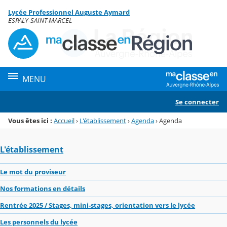
Panneau de gestion des cookies
Lycée Professionnel Auguste Aymard
Menu de la rubrique
Contenu
ESPALY-SAINT-MARCEL
MENU
Se connecter
Vous êtes ici :
Accueil
›
L'établissement
›
Agenda
›
Agenda
L'établissement
Le mot du proviseur
Nos formations en détails
Rentrée 2025 / Stages, mini-stages, orientation vers le lycée
Les personnels du lycée