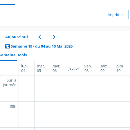
Imprimer
Aujourd’hui
Semaine 19 - du 04 au 10 Mai 2026
Semaine
Mois
lun.
mar.
mer.
ven.
sam.
dim.
jeu.
07
04
05
06
08
09
10
Sur la
journée
08h