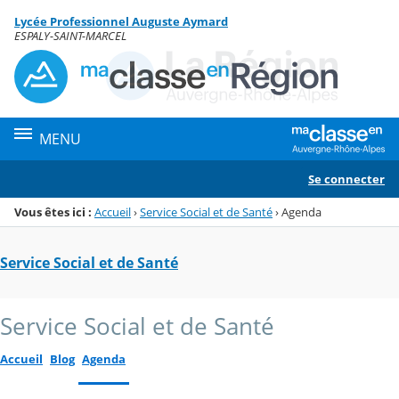
Panneau de gestion des cookies
Lycée Professionnel Auguste Aymard
Menu de la rubrique
Contenu
ESPALY-SAINT-MARCEL
MENU
Se connecter
Vous êtes ici :
Accueil
›
Service Social et de Santé
›
Agenda
Service Social et de Santé
Service Social et de Santé
Accueil
Blog
Agenda