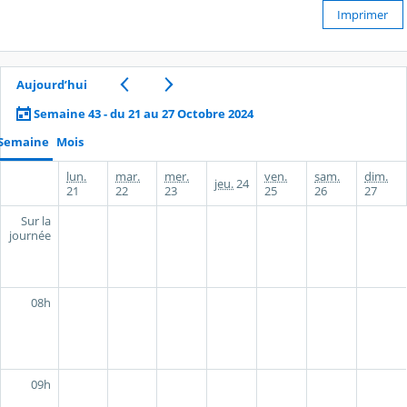
Imprimer
Aujourd’hui
Semaine 43 - du 21 au 27 Octobre 2024
Semaine
Mois
lun.
mar.
mer.
ven.
sam.
dim.
jeu.
24
21
22
23
25
26
27
Sur la
journée
08h
09h