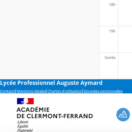
18h
19h
Soirée
Lycée Professionnel Auguste Aymard
Contacts
Mentions légales
Chartes d'utilisation
Données personnelles