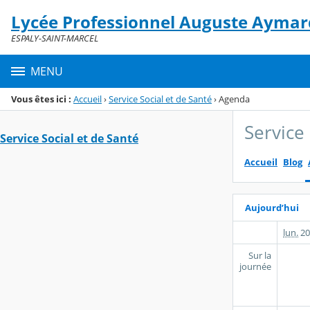
Panneau de gestion des cookies
Lycée Professionnel Auguste Aymar
Menu de la rubrique
Contenu
ESPALY-SAINT-MARCEL
MENU
Vous êtes ici :
Accueil
›
Service Social et de Santé
›
Agenda
Service 
Service Social et de Santé
Accueil
Blog
Aujourd’hui
lun.
20
Sur la
journée