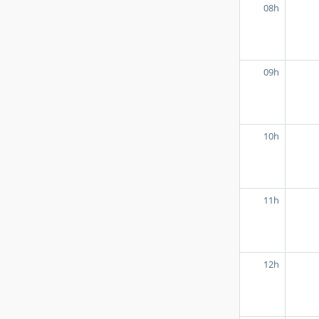
08h
09h
10h
11h
12h