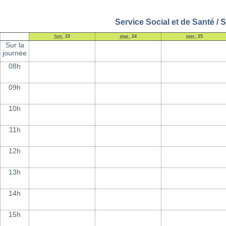
Service Social et de Santé /
lun.
23
mar.
24
mer.
25
Sur la
journée
08h
09h
10h
11h
12h
13h
14h
15h