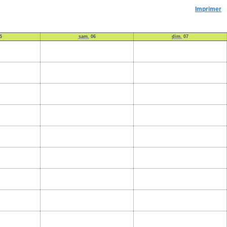
Imprimer
5
sam.
06
dim.
07