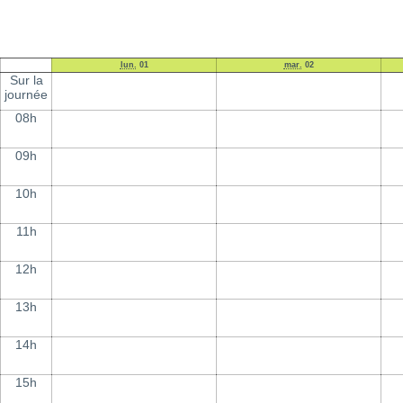
lun.
01
mar.
02
Sur la
journée
08h
09h
10h
11h
12h
13h
14h
15h