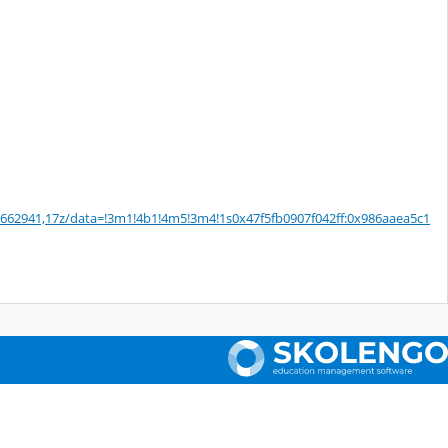
62941,17z/data=!3m1!4b1!4m5!3m4!1s0x47f5fb0907f042ff:0x986aaea5c1