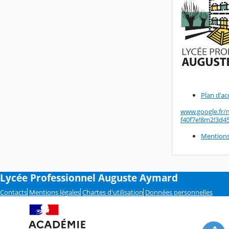
Plan d'ac
www.google.fr/
f40f7e!8m2!3d4
Mentions
Lycée Professionnel Auguste Aymard
Contacts
Mentions légales
Chartes d'utilisation
Données personnelles