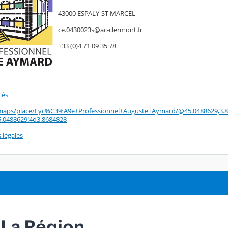
43000 ESPALY-ST-MARCEL
ce.0430023s@ac-clermont.fr
+33 (0)4 71 09 35 78
cès
maps/place/Lyc%C3%A9e+Professionnel+Auguste+Aymard/@45.0488629,3.86
5.0488629!4d3.8684828
 légales