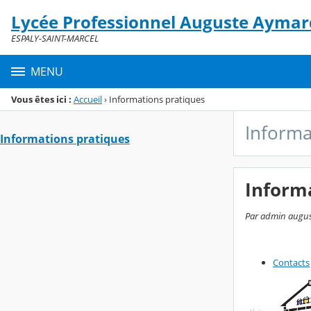
Panneau de gestion des cookies
Lycée Professionnel Auguste Aymar
Menu de la rubrique
Contenu
ESPALY-SAINT-MARCEL
MENU
Vous êtes ici :
Accueil
›
Informations pratiques
Informa
Informations pratiques
Inform
Par admin august
Contacts