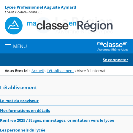
Panneau de gestion des cookies
Lycée Professionnel Auguste Aymard
Menu de la rubrique
Contenu
ESPALY-SAINT-MARCEL
MENU
Se connecter
Vous êtes ici :
Accueil
›
L'établissement
›
Vivre à l'internat
L'établissement
Le mot du proviseur
Nos formations en détails
Rentrée 2025 / Stages, mini-stages, orientation vers le lycée
Les personnels du lycée