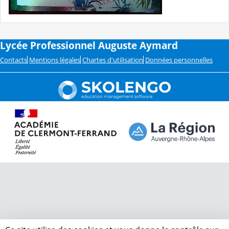
Lycée Professionnel Auguste Aymard
Contacts
Mentions légales
Chartes d'utilisation
Données personnelles