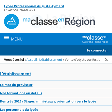
Panneau de gestion des cookies
Lycée Professionnel Auguste Aymard
Menu de la rubrique
Contenu
ESPALY-SAINT-MARCEL
MENU
Se connecter
Vous êtes ici :
Accueil
›
L'établissement
›
Vente d'objets confectionnés
L'établissement
Le mot du proviseur
Nos formations en détails
Rentrée 2025 / Stages, mini-stages, orientation vers le lycée
Les personnels du lycée