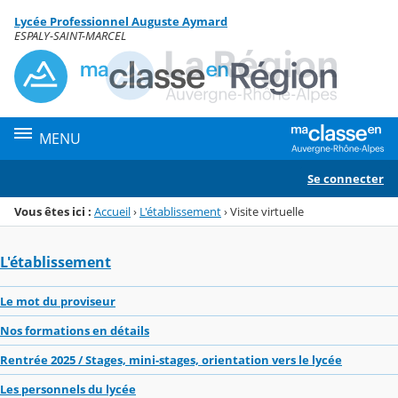
Panneau de gestion des cookies
Lycée Professionnel Auguste Aymard
Menu de la rubrique
Contenu
ESPALY-SAINT-MARCEL
MENU
Se connecter
Vous êtes ici :
Accueil
›
L'établissement
›
Visite virtuelle
L'établissement
Le mot du proviseur
Nos formations en détails
Rentrée 2025 / Stages, mini-stages, orientation vers le lycée
Les personnels du lycée