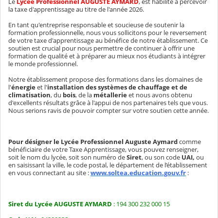
Le
Lycée Professionnel AUGUSTE AYMARD
, est habilité à percevoir
la taxe d'apprentissage au titre de l'année 2026.
En tant qu'entreprise responsable et soucieuse de soutenir la
formation professionnelle, nous vous sollicitons pour le reversement
de votre taxe d'apprentissage au bénéfice de notre établissement. Ce
soutien est crucial pour nous permettre de continuer à offrir une
formation de qualité et à préparer au mieux nos étudiants à intégrer
le monde professionnel.
Notre établissement propose des formations dans les domaines de
l'
énergie
et l'
installation des systèmes de chauffage et de
climatisation
, du
bois
, de la
métallerie
et nous avons obtenu
d'excellents résultats grâce à l'appui de nos partenaires tels que vous.
Nous serions ravis de pouvoir compter sur votre soutien cette année.
Pour désigner le Lycée Professionnel Auguste Aymard
comme
bénéficiaire de votre Taxe Apprentissage, vous pouvez renseigner,
soit le nom du lycée, soit son numéro de
Siret
, ou son code
UAI,
ou
en saisissant la ville, le code postal, le département de l’établissement
en vous connectant au site :
www.soltea.education.gouv.fr
:
Siret du Lycée AUGUSTE AYMARD
: 194 300 232 000 15