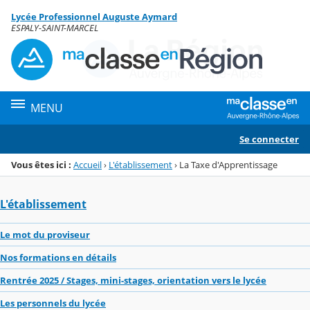
Panneau de gestion des cookies
Lycée Professionnel Auguste Aymard
Menu de la rubrique
Contenu
ESPALY-SAINT-MARCEL
MENU
Se connecter
Vous êtes ici :
Accueil
›
L'établissement
›
La Taxe d'Apprentissage
L'établissement
Le mot du proviseur
Nos formations en détails
Rentrée 2025 / Stages, mini-stages, orientation vers le lycée
Les personnels du lycée