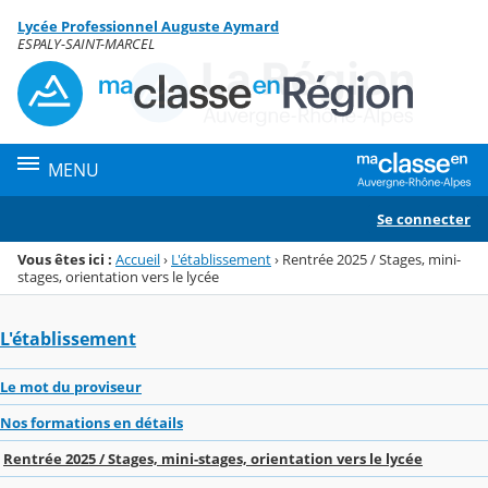
Panneau de gestion des cookies
Lycée Professionnel Auguste Aymard
Menu de la rubrique
Contenu
ESPALY-SAINT-MARCEL
MENU
Se connecter
Vous êtes ici :
Accueil
›
L'établissement
›
Rentrée 2025 / Stages, mini-
stages, orientation vers le lycée
L'établissement
Le mot du proviseur
Nos formations en détails
Rentrée 2025 / Stages, mini-stages, orientation vers le lycée