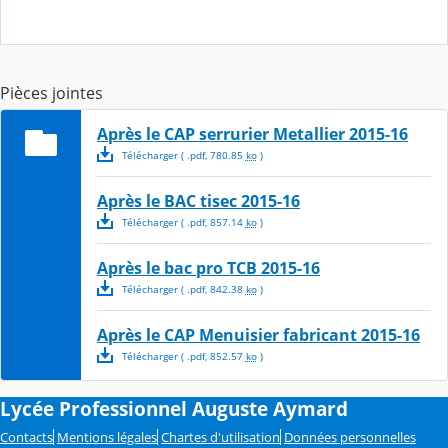
Pièces jointes
Après le CAP serrurier Metallier 2015-16
Télécharger
( .
pdf
,
780.85
ko
)
Après le BAC tisec 2015-16
Télécharger
( .
pdf
,
857.14
ko
)
Après le bac pro TCB 2015-16
Télécharger
( .
pdf
,
842.38
ko
)
Après le CAP Menuisier fabricant 2015-16
Télécharger
( .
pdf
,
852.57
ko
)
Lycée Professionnel Auguste Aymard
Contacts
Mentions légales
Chartes d'utilisation
Données personnelles