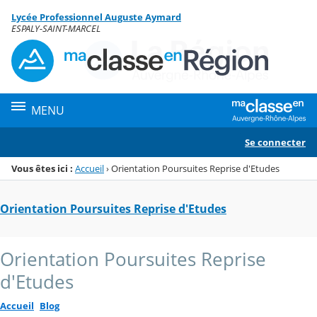
Panneau de gestion des cookies
Lycée Professionnel Auguste Aymard
Menu de la rubrique
Contenu
ESPALY-SAINT-MARCEL
MENU
Se connecter
Vous êtes ici :
Accueil
›
Orientation Poursuites Reprise d'Etudes
Orientation Poursuites Reprise d'Etudes
Orientation Poursuites Reprise
d'Etudes
Accueil
Blog