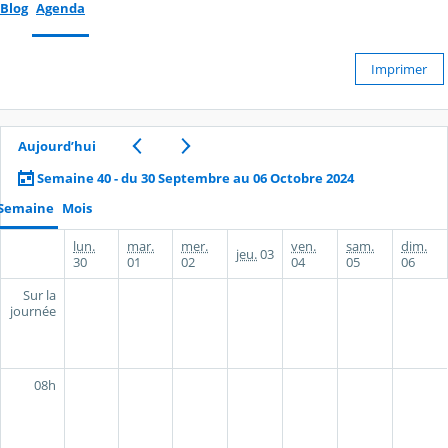
Blog
Agenda
Imprimer
Aujourd’hui
Semaine 40 - du 30 Septembre au 06 Octobre 2024
Semaine
Mois
lun.
mar.
mer.
ven.
sam.
dim.
jeu.
03
30
01
02
04
05
06
Sur la
journée
08h