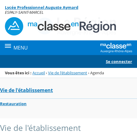
Panneau de gestion des cookies
Lycée Professionnel Auguste Aymard
Menu de la rubrique
Contenu
ESPALY-SAINT-MARCEL
MENU
Se connecter
Vous êtes ici :
Accueil
›
Vie de l'établissement
›
Agenda
Vie de l'établissement
Restauration
Vie de l'établissement