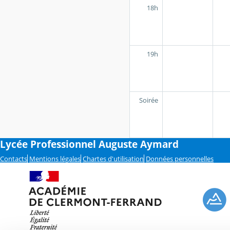
18h
19h
Soirée
Lycée Professionnel Auguste Aymard
Contacts
Mentions légales
Chartes d'utilisation
Données personnelles