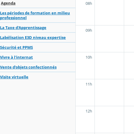
Agenda
08h
Les périodes de formation en milieu
professionnel
La Taxe d'Apprentissage
09h
Labélisation E3D niveau expertise
Sécurité et PPMS
10h
Vivre à l'internat
Vente d'objets confectionnés
Visite virtuelle
11h
12h