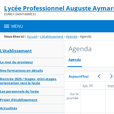
Panneau de gestion des cookies
Lycée Professionnel Auguste Aymar
Menu de la rubrique
Contenu
ESPALY-SAINT-MARCEL
MENU
Vous êtes ici :
Accueil
›
L'établissement
›
Agenda
›
Agenda
Agenda
L'établissement
Agenda
Le mot du proviseur
Nos formations en détails
Aujourd’hui
Rentrée 2025 / Stages, mini-stages,
orientation vers le lycée
lun.
03
mar
Les personnels du lycée
Sur la
journée
Projet d'établissement
Actualités