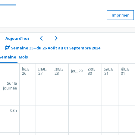
Imprimer
Aujourd’hui
Semaine 35 - du 26 Août au 01 Septembre 2024
Semaine
Mois
lun.
mar.
mer.
ven.
sam.
dim.
jeu.
29
26
27
28
30
31
01
Sur la
journée
08h