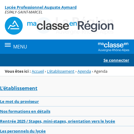
Panneau de gestion des cookies
Lycée Professionnel Auguste Aymard
Menu de la rubrique
Contenu
ESPALY-SAINT-MARCEL
MENU
Se connecter
Vous êtes ici :
Accueil
›
L'établissement
›
Agenda
›
Agenda
L'établissement
Le mot du proviseur
Nos formations en détails
Rentrée 2025 / Stages, mini-stages, orientation vers le lycée
Les personnels du lycée