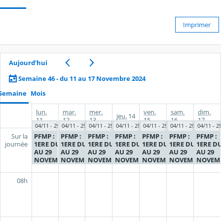
Imprimer
Aujourd’hui
Semaine 46 - du 11 au 17 Novembre 2024
Semaine
Mois
lun.
mar.
mer.
ven.
sam.
dim.
jeu.
14
11
12
13
15
16
17
04/11 - 29/11
04/11 - 29/11
04/11 - 29/11
04/11 - 29/11
04/11 - 29/11
04/11 - 29/11
04/11 - 2
PFMP :
PFMP :
PFMP :
PFMP :
PFMP :
PFMP :
PFMP :
Sur la
1ERE DU 04
1ERE DU 04
1ERE DU 04
1ERE DU 04
1ERE DU 04
1ERE DU 04
1ERE DU
journée
AU 29
AU 29
AU 29
AU 29
AU 29
AU 29
AU 29
NOVEMBRE
NOVEMBRE
NOVEMBRE
NOVEMBRE
NOVEMBRE
NOVEMBRE
NOVEM
2024
2024
2024
2024
2024
2024
2024
08h