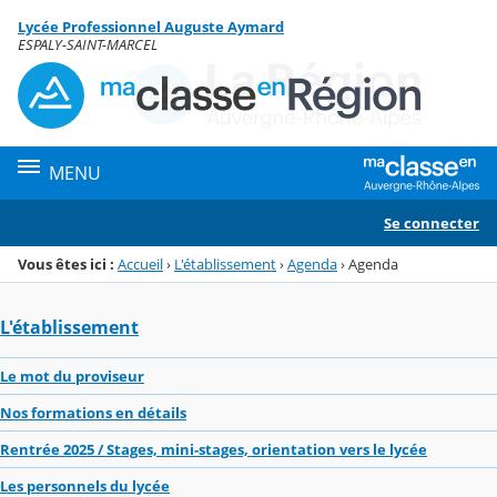
Panneau de gestion des cookies
Lycée Professionnel Auguste Aymard
Menu de la rubrique
Contenu
ESPALY-SAINT-MARCEL
MENU
Se connecter
Vous êtes ici :
Accueil
›
L'établissement
›
Agenda
›
Agenda
L'établissement
Le mot du proviseur
Nos formations en détails
Rentrée 2025 / Stages, mini-stages, orientation vers le lycée
Les personnels du lycée