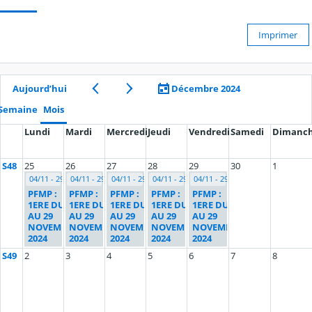
Imprimer
Aujourd’hui
Décembre 2024
Semaine
Mois
Lundi
Mardi
Mercredi
Jeudi
Vendredi
Samedi
Dimanc
S48
25
26
27
28
29
30
1
04/11 - 29/11
04/11 - 29/11
04/11 - 29/11
04/11 - 29/11
04/11 - 29/11
PFMP :
PFMP :
PFMP :
PFMP :
PFMP :
1ERE DU 04
1ERE DU 04
1ERE DU 04
1ERE DU 04
1ERE DU 04
AU 29
AU 29
AU 29
AU 29
AU 29
NOVEMBRE
NOVEMBRE
NOVEMBRE
NOVEMBRE
NOVEMBRE
2024
2024
2024
2024
2024
S49
2
3
4
5
6
7
8