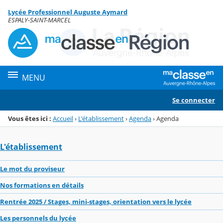
Panneau de gestion des cookies
Lycée Professionnel Auguste Aymard
Menu de la rubrique
Contenu
ESPALY-SAINT-MARCEL
MENU
Se connecter
Vous êtes ici :
Accueil
›
L'établissement
›
Agenda
›
Agenda
L'établissement
Le mot du proviseur
Nos formations en détails
Rentrée 2025 / Stages, mini-stages, orientation vers le lycée
Les personnels du lycée