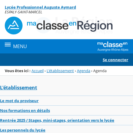
Panneau de gestion des cookies
Lycée Professionnel Auguste Aymard
Menu de la rubrique
Contenu
ESPALY-SAINT-MARCEL
MENU
Se connecter
Vous êtes ici :
Accueil
›
L'établissement
›
Agenda
›
Agenda
L'établissement
Le mot du proviseur
Nos formations en détails
Rentrée 2025 / Stages, mini-stages, orientation vers le lycée
Les personnels du lycée