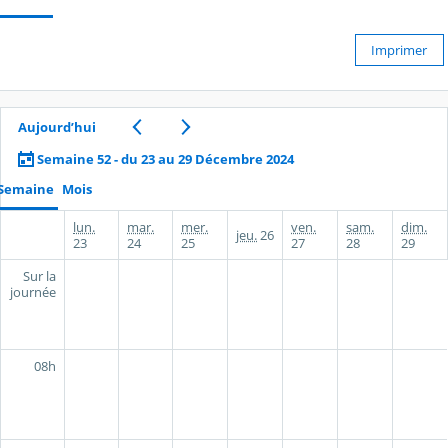
Imprimer
Aujourd’hui
Semaine 52 - du 23 au 29 Décembre 2024
Semaine
Mois
lun.
mar.
mer.
ven.
sam.
dim.
jeu.
26
23
24
25
27
28
29
Sur la
journée
08h