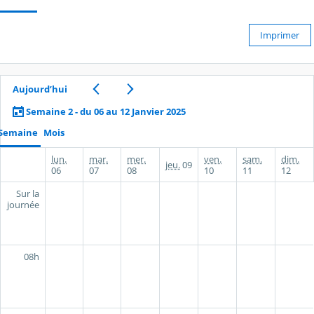
Imprimer
Aujourd’hui
Semaine 2 - du 06 au 12 Janvier 2025
Semaine
Mois
lun.
mar.
mer.
ven.
sam.
dim.
jeu.
09
06
07
08
10
11
12
Sur la
journée
08h