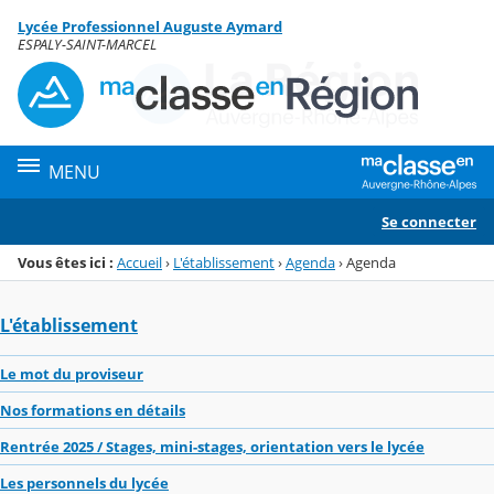
Panneau de gestion des cookies
Lycée Professionnel Auguste Aymard
Menu de la rubrique
Contenu
ESPALY-SAINT-MARCEL
MENU
Se connecter
Vous êtes ici :
Accueil
›
L'établissement
›
Agenda
›
Agenda
L'établissement
Le mot du proviseur
Nos formations en détails
Rentrée 2025 / Stages, mini-stages, orientation vers le lycée
Les personnels du lycée