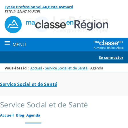
Panneau de gestion des cookies
Lycée Professionnel Auguste Aymard
Menu de la rubrique
Contenu
ESPALY-SAINT-MARCEL
MENU
Se connecter
Vous êtes ici :
Accueil
›
Service Social et de Santé
›
Agenda
Service Social et de Santé
Service Social et de Santé
Accueil
Blog
Agenda