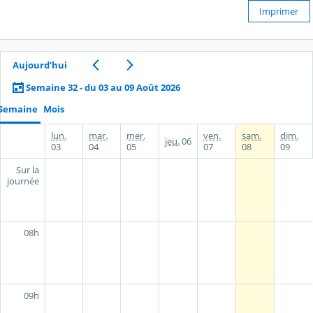
Imprimer
Aujourd’hui
Semaine 32 - du 03 au 09 Août 2026
Semaine
Mois
lun.
mar.
mer.
ven.
sam.
dim.
jeu.
06
03
04
05
07
08
09
Sur la
journée
08h
09h