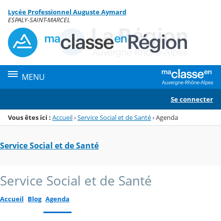
Panneau de gestion des cookies
Lycée Professionnel Auguste Aymard
Menu de la rubrique
Contenu
ESPALY-SAINT-MARCEL
MENU
Se connecter
Vous êtes ici :
Accueil
›
Service Social et de Santé
›
Agenda
Service Social et de Santé
Service Social et de Santé
Accueil
Blog
Agenda