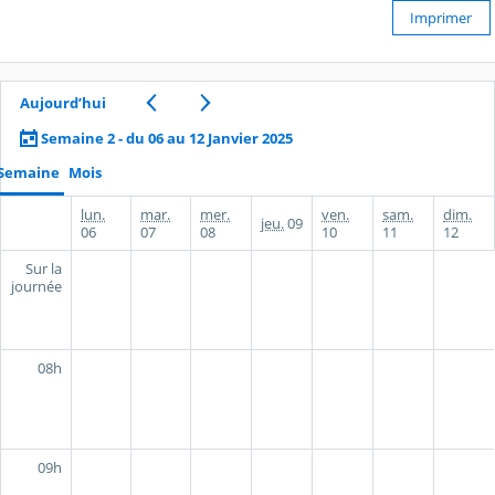
Imprimer
Aujourd’hui
Semaine 2 - du 06 au 12 Janvier 2025
Semaine
Mois
lun.
mar.
mer.
ven.
sam.
dim.
jeu.
09
06
07
08
10
11
12
Sur la
journée
08h
09h